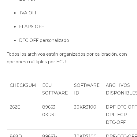
TVA OFF
FLAPS OFF
DTC OFF personalizado
Todos los archivos están organizados por calibración, con
opciones múltiples por ECU:
CHECKSUM
ECU
SOFTWARE
ARCHIVOS
SOFTWARE
ID
DISPONIBLE
262E
89663-
30KR3100
DPF-DTC-OFF
0KR31
DPF-EGR-
DTC-OFF
868D
89663-
30KR7100
DPF-DTC-OF