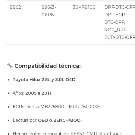
88C2
89663-
30KR8100
DPF-DTC-OFF
0KR81
DPF-EGR-
DTC-OFF,
STG1_DPF-
EGR-DTC-OF
Compatibilidad técnica:
Toyota Hilux 2.5L y 3.0L D4D
Años:
2005 a 2011
ECUs Denso MB275800 – MCU 76F00XX
Lectura por
OBD o BENCH/BOOT
Herramientas compatibles: KESS3, CMD, Autotuner,