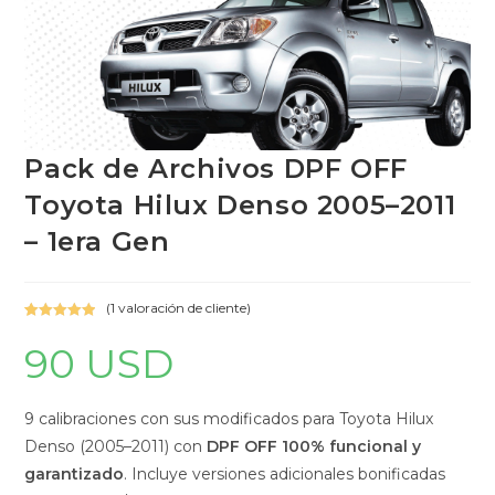
Pack de Archivos DPF OFF
Toyota Hilux Denso 2005–2011
– 1era Gen
(
1
valoración de cliente)
Valorado con
1
90
USD
5.00
de 5 en
base a
valoración de
un cliente
9 calibraciones con sus modificados para Toyota Hilux
Denso (2005–2011) con
DPF OFF 100% funcional y
garantizado
. Incluye versiones adicionales bonificadas