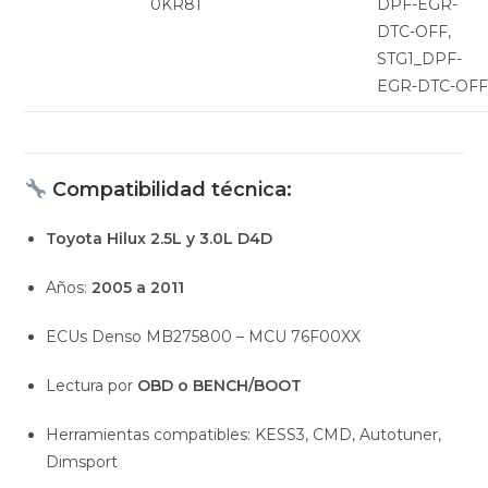
0KR81
DPF-EGR-
DTC-OFF,
STG1_DPF-
EGR-DTC-OF
Compatibilidad técnica:
Toyota Hilux 2.5L y 3.0L D4D
Años:
2005 a 2011
ECUs Denso MB275800 – MCU 76F00XX
Lectura por
OBD o BENCH/BOOT
Herramientas compatibles: KESS3, CMD, Autotuner,
Dimsport