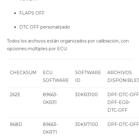
FLAPS OFF
DTC OFF personalizado
Todos los archivos están organizados por calibración, con
opciones múltiples por ECU:
CHECKSUM
ECU
SOFTWARE
ARCHIVOS
SOFTWARE
ID
DISPONIBLE
262E
89663-
30KR3100
DPF-DTC-OFF
0KR31
DPF-EGR-
DTC-OFF
868D
89663-
30KR7100
DPF-DTC-OF
0KR71