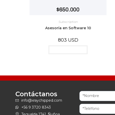
Subscription
Asesoría en Software 10
803
USD
Añadir al carrito
Contáctanos
info@xraychipped.com
+56 9 3720 8343
Tegualda 1741, Ñuñoa