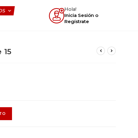
Hola!
OS
Inicia Sesión o
Regístrate
 15
ITO