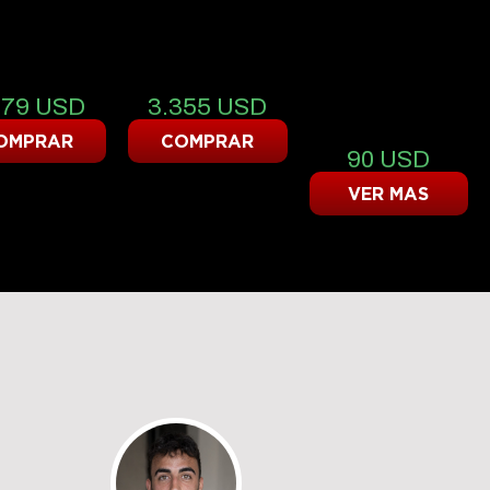
25
50
1
ÉDITOS
CRÉDITOS
PACK PARA
TOYOTA HILUX
879
USD
3.355
USD
DENSO 2005 -
2011
OMPRAR
COMPRAR
90
USD
VER MAS