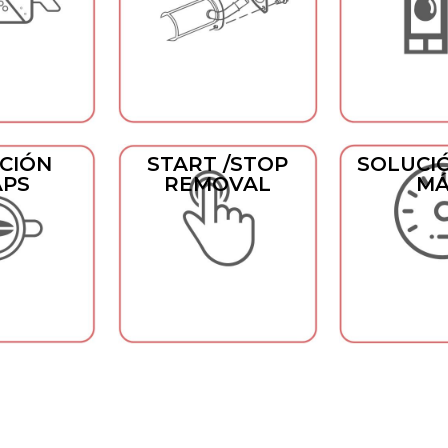
CIÓN
START /STOP
SOLUCIÓ
APS
REMOVAL
MÁ