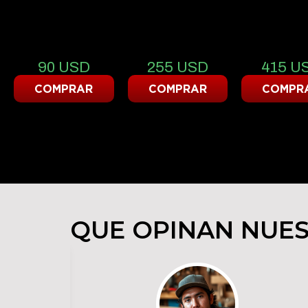
1
3
5
CRÉDITO
CRÉDITOS
CRÉDI
90
USD
255
USD
415
U
COMPRAR
COMPRAR
COMPR
QUE OPINAN NUES