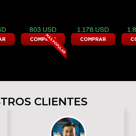
10
15
TOS
CRÉDITOS
CRÉDITOS
CR
SD
803
USD
1.178
USD
1.
MÁS POPULAR
AR
COMPRAR
COMPRAR
C
TROS CLIENTES