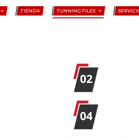
TIENDA
TUNNING FILES
SERVICI
 FILES EN 4 SENCILLO
COMPRA
A
CRÉDITO
A
ARCHIVO
DESCARG
MODIFIC
rchivo modificado normalmente en m