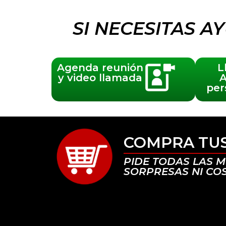
SI NECESITAS 
Agenda reunión
L
y video llamada
A
per
COMPRA TUS
PIDE TODAS LAS M
SORPRESAS NI CO