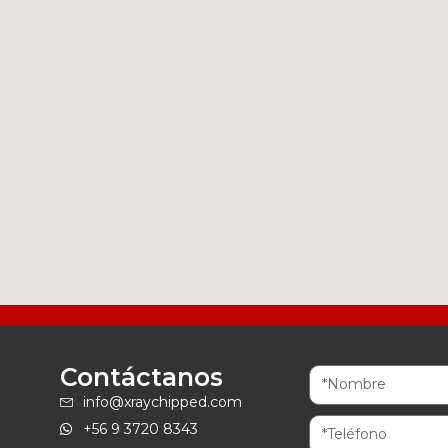
Contáctanos
info@xraychipped.com
+56 9 3720 8343