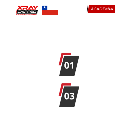
ACADEMIA
TUNING
INGRESA 
TU CUENT
SUBE TU 
ORIGINAL
...y descarga tu a