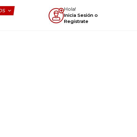
Hola!
OS
Inicia Sesión o
Regístrate
S PASOS
S
A TU ARCHIVO
ADO
enos de 60 minutos!