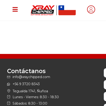
Contáctanos
info@xraychipped.com
+56 9 3720 8343
Tegualda 1741, Ñuñoa
Lunes - Viernes: 8:30 - 18:30
Sábados: 8:30 - 13:00